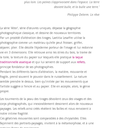
plus loin. Les peines s’apprivoisent dans l’espace. La terre
devient bulle, et la bulle une terre.’
Philippe Delerm. Le rêve
La série ‘Alter’, série d’œuvres uniques, dépasse la géographie
photographique classique, et dessine de nouveaux territoires.
Par un procédé d’altération des tirages, Laetitia Lesaffre utilise la
photographie comme un matériau qu’elle peut froisser, griffer,
séparer, plier. Elle décolle l’épiderme porteur de l’image et lui redonne
vie en 3 dimensions. Elle retrouve ainsi les stries du bois, la trame de
la toile, la texture du papier sur lesquels elle pratique
la laque
traditionnelle asiatique
et qui lui servent de support aux
reflets
,
principe fondateur de ses photographies.
Pendant les différents bains d’altération, la matière, mouvante et
fragile, prend souvent le pouvoir dans le ruissellement. La nature
semble prendre le dessus, bien qu’initiée par les mouvements que
l’artiste suggère à l’encre et au papier. Elle en accepte, alors, le génie
propre.
Les tourments de la peau des tirages dévoilent ceux des visages et des
corps photographiés, qui inexorablement dessinent alors de nouveaux
paysages. Les reliefs ainsi créés révèlent les failles et nous renvoient à
notre intime fragilité.
Ces gélatines mouvantes sont comparables à des chrysalides. Elles
façonnent des portraits-paysages, invitent à la métamorphose, et à une