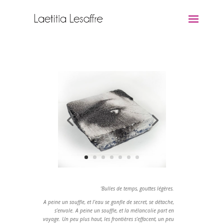
‘Bulles de temps, gouttes légères.
A peine un souffle, et l’eau se gonfle de secret, se détache,
s’envole. A peine un souffle, et la mélancolie part en
voyage. Un peu plus haut, les frontières s’effacent, un peu